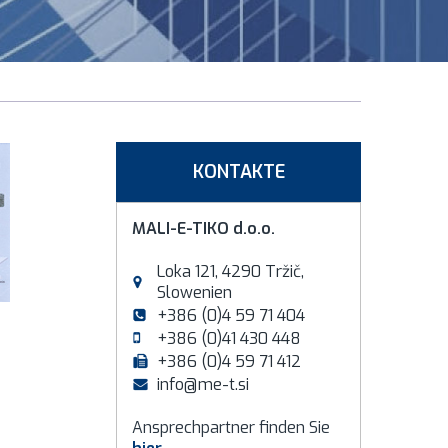
KONTAKTE
MALI-E-TIKO d.o.o.
Loka 121, 4290 Tržič,
Slowenien
+386 (0)4 59 71 404
+386 (0)41 430 448
+386 (0)4 59 71 412
info@me-t.si
Ansprechpartner finden Sie