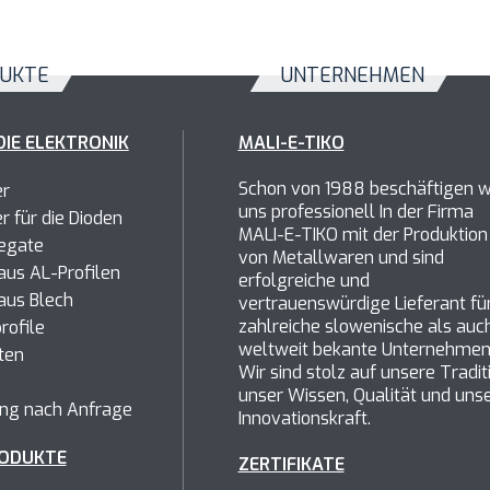
UKTE
UNTERNEHMEN
DIE ELEKTRONIK
MALI-E-TIKO
Schon von 1988 beschäftigen w
er
uns professionell In der Firma
er
für die Dioden
MALI-E-TIKO mit der Produktion
egate
von Metallwaren und sind
us AL-Profilen
erfolgreiche und
aus Blech
vertrauenswürdige Lieferant fü
zahlreiche slowenische als auc
rofile
weltweit bekante Unternehmen
ten
Wir sind stolz auf unsere Tradit
unser Wissen, Qualität und uns
ung nach Anfrage
Innovationskraft.
ODUKTE
ZERTIFIKATE