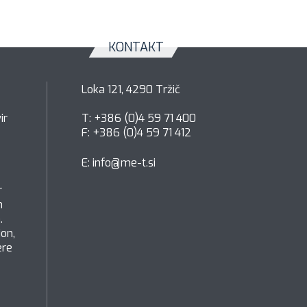
KONTAKT
Loka 121, 4290 Tržič
ir
T: +386 (0)4 59 71 400
F: +386 (0)4 59 71 412
E:
info@me-t.si
r
h
.
ion,
ere