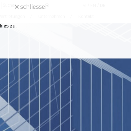
/
/
SI
EN
DE
schliessen
Vertretungen
/
Unternehmen
/
Kontakt
ies zu.