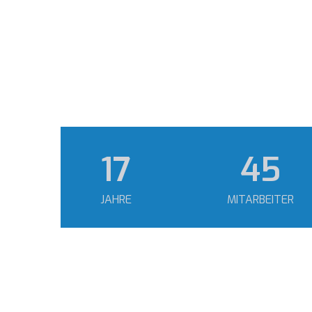
24
63
JAHRE
MITARBEITER