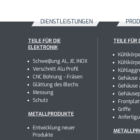
DIENSTLEISTUNGEN
PROD
TEILE FÜR DIE
TEILE FÜR 
ELEKTRONIK
Kühlkörp
Schweiβung AL, JE, INOX
Kühlkörp
Verschnitt Alu Profil
Kühlaggr
CNC Bohrung - Fräsen
Gehäuse a
Glättung des Blechs
Gehäuse 
Messung
Gehäusep
Schutz
Frontplat
Griffe
METALLPRODUKTE
Anfertig
Entwicklung neuer
METALLPR
Produkte