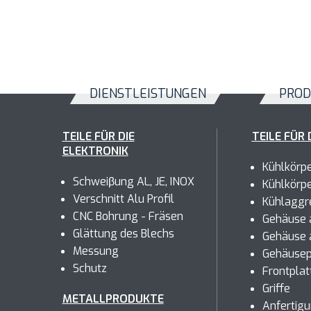
DIENSTLEISTUNGEN
PROD
TEILE FÜR DIE
TEILE FÜR 
ELEKTRONIK
Kühlkörp
Schweiβung AL, JE, INOX
Kühlkörp
Verschnitt Alu Profil
Kühlaggr
CNC Bohrung - Fräsen
Gehäuse a
Glättung des Blechs
Gehäuse 
Messung
Gehäusep
Schutz
Frontplat
Griffe
METALLPRODUKTE
Anfertig