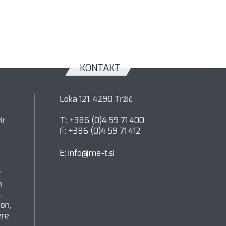
KONTAKT
Loka 121, 4290 Tržič
ir
T: +386 (0)4 59 71 400
F: +386 (0)4 59 71 412
E:
info@me-t.si
r
h
.
ion,
ere