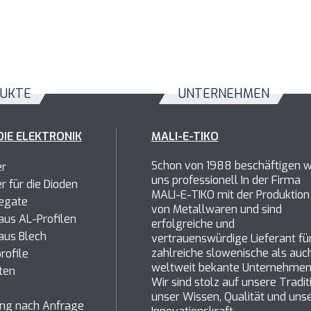
UKTE
UNTERNEHMEN
DIE ELEKTRONIK
MALI-E-TIKO
Schon von 1988 beschäftigen w
er
uns professionell In der Firma
er
für die Dioden
MALI-E-TIKO mit der Produktion
egate
von Metallwaren und sind
us AL-Profilen
erfolgreiche und
aus Blech
vertrauenswürdige Lieferant fü
zahlreiche slowenische als auc
rofile
weltweit bekante Unternehmen
ten
Wir sind stolz auf unsere Tradit
unser Wissen, Qualität und uns
ung nach Anfrage