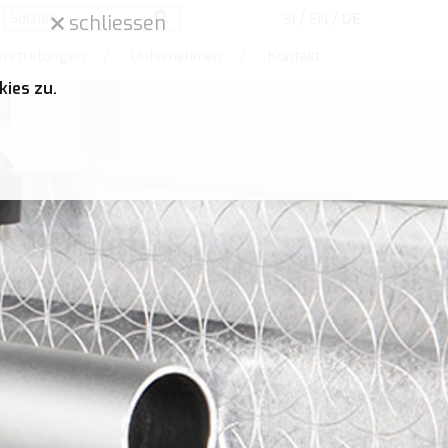
/
/
SI
EN
DE
schliessen
Vertretungen
/
Unternehmen
/
Kontakt
ies zu.