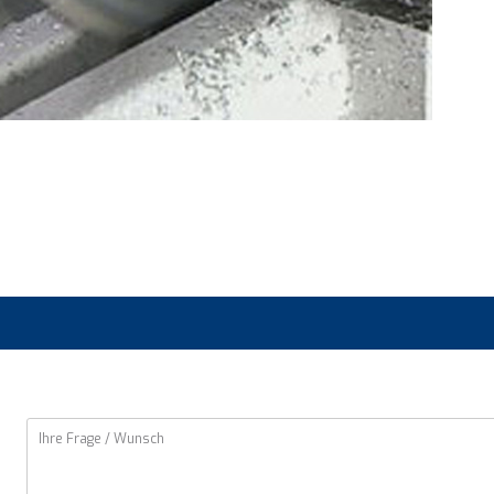
HR-425
(48