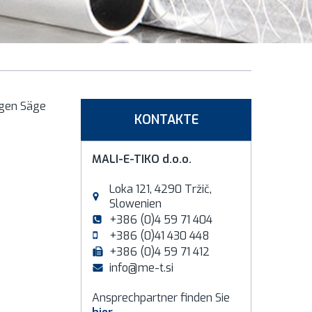
rigen Säge
KONTAKTE
MALI-E-TIKO d.o.o.
Loka 121, 4290 Tržič,
Slowenien
+386 (0)4 59 71 404
+386 (0)41 430 448
+386 (0)4 59 71 412
info@me-t.si
Ansprechpartner finden Sie