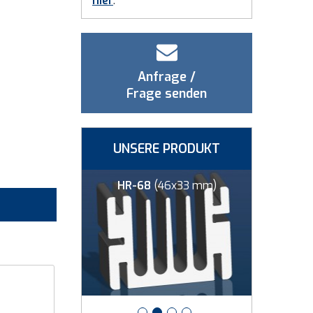
hier
.
Anfrage /
Frage senden
UNSERE PRODUKT
,3x16,5 mm)
HR-68
(46x33 mm)
HR-5