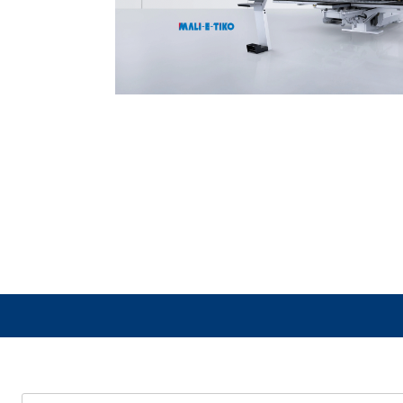
HR-245
(3