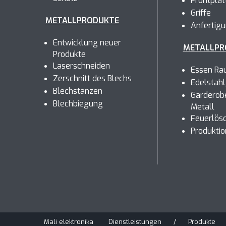
Frontplat
Griffe
METALLPRODUKTE
Anfertig
Entwicklung neuer
METALLPR
Produkte
Laserschneiden
Essen Rau
Zerschnitt des Blechs
Edelstahlg
Blechstanzen
Garderob
Blechbiegung
Metall
Feuerlös
Produktio
Mali elektronika
Dienstleistungen
/
Produkte