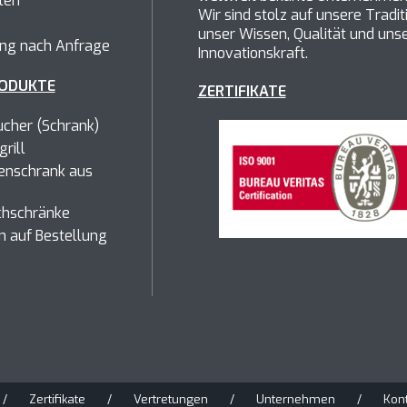
ten
Wir sind stolz auf unsere Tradit
unser Wissen, Qualität und uns
ung nach Anfrage
Innovationskraft.
ODUKTE
ZERTIFIKATE
cher (Schrank)
rill
enschrank aus
chschränke
n auf Bestellung
/
Zertifikate
/
Vertretungen
/
Unternehmen
/
Kon