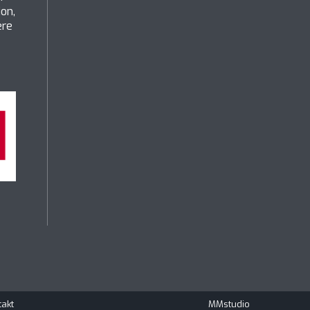
ion,
ere
takt
MMstudio