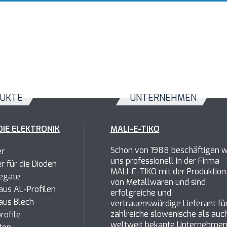
UKTE
UNTERNEHMEN
DIE ELEKTRONIK
MALI-E-TIKO
Schon von 1988 beschäftigen w
er
uns professionell In der Firma
er
für die Dioden
MALI-E-TIKO mit der Produktion
egate
von Metallwaren und sind
us AL-Profilen
erfolgreiche und
aus Blech
vertrauenswürdige Lieferant fü
zahlreiche slowenische als auc
rofile
weltweit bekante Unternehmen