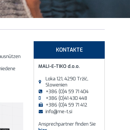
KONTAKTE
 ausnützen
MALI-E-TIKO d.o.o.
hiedene
Loka 121, 4290 Tržič,
Slowenien
+386 (0)4 59 71 404
+386 (0)41 430 448
+386 (0)4 59 71 412
info@me-t.si
Ansprechpartner finden Sie