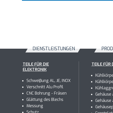
DIENSTLEISTUNGEN
PROD
TEILE FÜR DIE
TEILE FÜR 
ELEKTRONIK
Kühlkörp
Schweiβung AL, JE, INOX
Kühlkörp
Verschnitt Alu Profil
Kühlaggr
CNC Bohrung - Fräsen
Gehäuse a
Glättung des Blechs
Gehäuse 
Messung
Gehäusep
Schutz