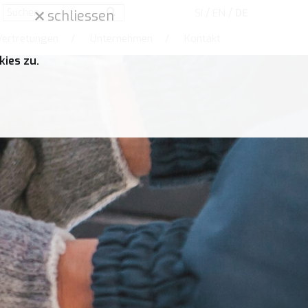
/
/
SI
EN
DE
schliessen
Vertretungen
/
Unternehmen
/
Kontakt
ies zu.