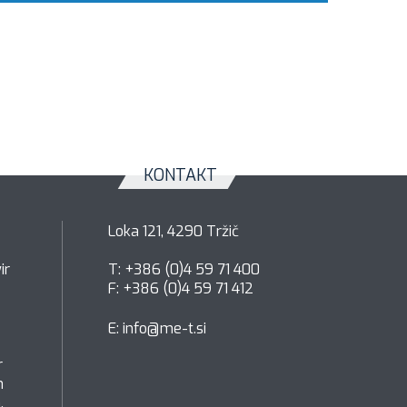
KONTAKT
Loka 121, 4290 Tržič
ir
T: +386 (0)4 59 71 400
F: +386 (0)4 59 71 412
E:
info@me-t.si
r
h
.