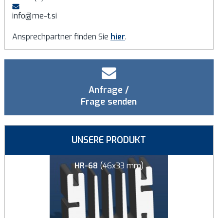
info@me-t.si
Ansprechpartner finden Sie
hier
.
Anfrage /
Frage senden
UNSERE PRODUKT
8x8 mm)
HR-68
(46x33 mm)
HR-126
(