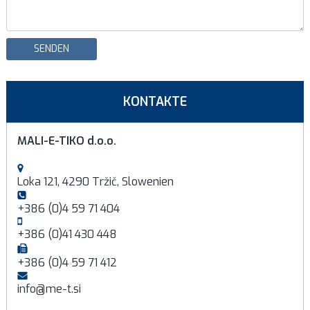
SENDEN
KONTAKTE
MALI-E-TIKO d.o.o.
Loka 121, 4290 Tržič, Slowenien
+386 (0)4 59 71 404
+386 (0)41 430 448
+386 (0)4 59 71 412
info@me-t.si