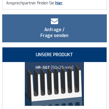
Ansprechpartner finden Sie
hier
.
Anfrage /
Frage senden
UNSERE PRODUKT
8x8 mm)
HR-567
(50x25 mm)
HR-126
(