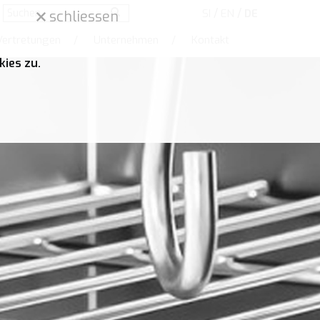
/
/
SI
EN
DE
schliessen
Vertretungen
/
Unternehmen
/
Kontakt
ies zu.