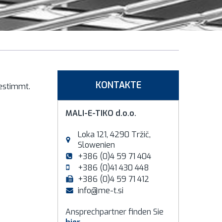
KONTAKTE
bestimmt.
MALI-E-TIKO d.o.o.
Loka 121, 4290 Tržič,
Slowenien
+386 (0)4 59 71 404
+386 (0)41 430 448
+386 (0)4 59 71 412
info@me-t.si
Ansprechpartner finden Sie