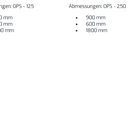
gen: OPS - 125
Abmessungen: OPS - 250
0 mm
900 mm
0 mm
600 mm
00 mm
1800 mm
HR-245
(3