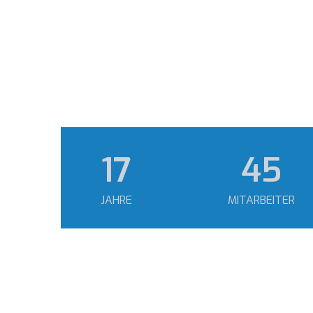
23
60
JAHRE
MITARBEITER