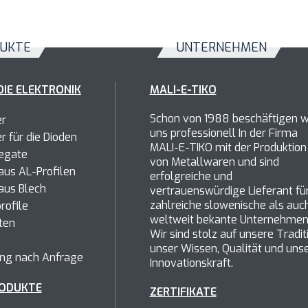
UKTE
UNTERNEHMEN
DIE ELEKTRONIK
MALI-E-TIKO
Schon von 1988 beschäftigen w
er
uns professionell In der Firma
er
für die Dioden
MALI-E-TIKO mit der Produktion
egate
von Metallwaren und sind
us AL-Profilen
erfolgreiche und
aus Blech
vertrauenswürdige Lieferant fü
zahlreiche slowenische als auc
rofile
weltweit bekante Unternehmen
ten
Wir sind stolz auf unsere Tradit
unser Wissen, Qualität und uns
ung nach Anfrage
Innovationskraft.
ODUKTE
ZERTIFIKATE