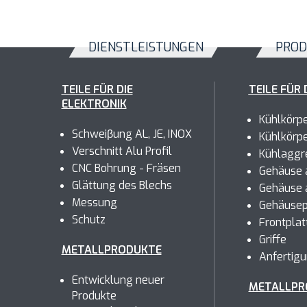
DIENSTLEISTUNGEN
PROD
TEILE FÜR DIE
TEILE FÜR 
ELEKTRONIK
Kühlkörp
Schweiβung AL, JE, INOX
Kühlkörp
Verschnitt Alu Profil
Kühlaggr
CNC Bohrung - Fräsen
Gehäuse a
Glättung des Blechs
Gehäuse 
Messung
Gehäusep
Schutz
Frontplat
Griffe
METALLPRODUKTE
Anfertig
Entwicklung neuer
METALLPR
Produkte