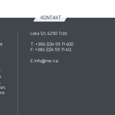
KONTAKT
Loka 121, 4290 Tržič
ir
T: +386 (0)4 59 71 400
F: +386 (0)4 59 71 412
E:
info@me-t.si
r
h
.
ion,
ere