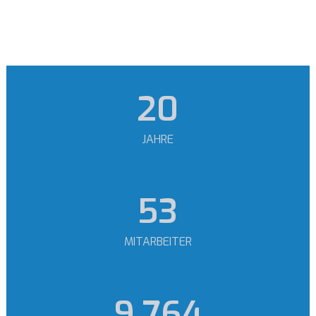
24
JAHRE
63
MITARBEITER
11.739