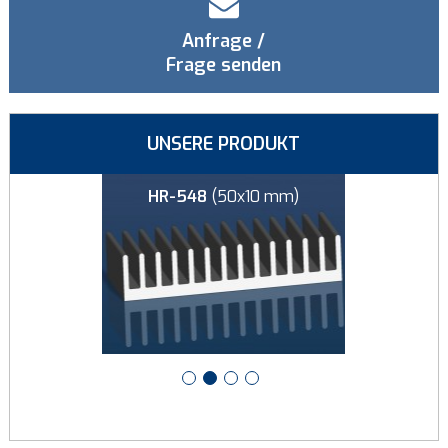
Anfrage /
Frage senden
UNSERE PRODUKT
x25 mm)
HR-548
(50x10 mm)
HR-126
(