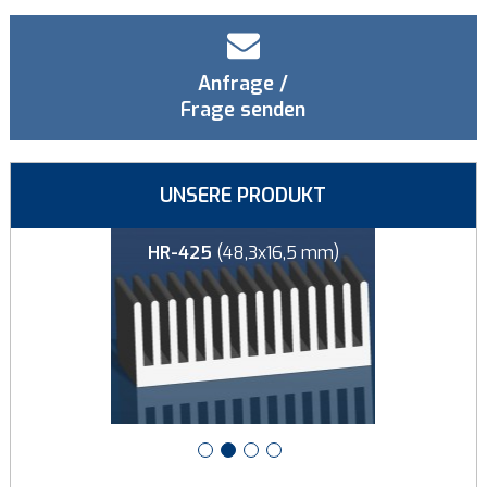
Anfrage /
Frage senden
UNSERE PRODUKT
8x8 mm)
HR-425
(48,3x16,5 mm)
HR-126
(